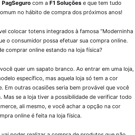
a
PagSeguro
com a
F1 Soluções
e que tem tudo
 comum no hábito de compra dos próximos anos!
ível colocar totens integrados à famosa “Moderninha
que o consumidor possa efetuar sua compra online.
de comprar online estando na loja física?
você quer um sapato branco. Ao entrar em uma loja,
delo específico, mas aquela loja só tem a cor
. Em outras ocasiões seria bem provável que você
 Mas se a loja tiver a possibilidade de verificar todo
merce, ali mesmo, e você achar a opção na cor
pra online é feita na loja física.
 vai poder realizar a compra de produtos que não