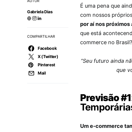
AUTOR
É uma pena que ainda
Gabriela Dias
com nossos próprios
por aí nos próximos
que está acontecend
COMPARTILHAR
commerce no Brasil? 
Facebook
X (Twitter)
“Seu futuro ainda nã
Pinterest
que vo
Mail
Previsão #1
Temporária
Um e-commerce tamb