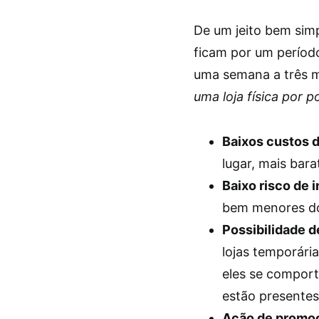
De um jeito bem sim
ficam por um período
uma semana a três m
uma loja física por 
Baixos custos d
lugar, mais bara
Baixo risco de 
bem menores do 
Possibilidade d
lojas temporári
eles se comport
estão presente
Ação de promo