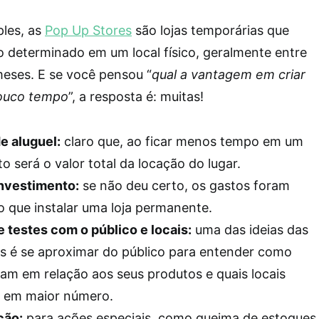
ples, as
Pop Up Stores
são lojas temporárias que
 determinado em um local físico, geralmente entre
eses. E se você pensou “
qual a vantagem em criar
pouco tempo
”, a resposta é: muitas!
e aluguel:
claro que, ao ficar menos tempo em um
to será o valor total da locação do lugar.
investimento:
se não deu certo, os gastos foram
que instalar uma loja permanente.
e testes com o público e locais:
uma das ideias das
as é se aproximar do público para entender como
am em relação aos seus produtos e quais locais
s em maior número.
ção:
para ações especiais, como queima de estoques