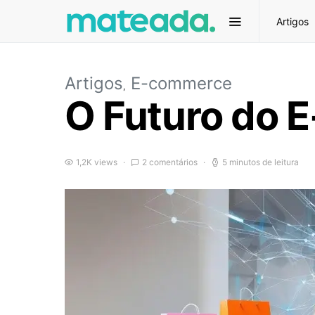
Artigos
Artigos
E-commerce
O Futuro do 
1,2K views
2 comentários
5 minutos de leitura