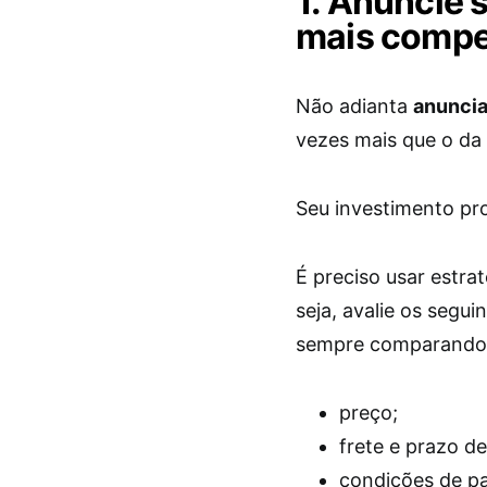
1. Anuncie 
mais compe
Não adianta
anunci
vezes mais que o da
Seu investimento pr
É preciso usar estra
seja, avalie os segu
sempre comparando 
preço;
frete e prazo de
condições de p