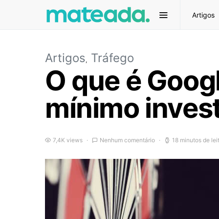
Artigos
Artigos
Tráfego
O que é Goog
mínimo inves
7,4K views
Nenhum comentário
18 minutos de lei