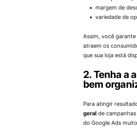
margem de des
variedade de op
Assim, você garante 
atraem os consumido
que sua loja está dis
2. Tenha a 
bem organi
​​Para atingir result
geral
de campanhas 
do Google Ads muit