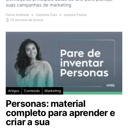
suas campanhas de marketing
Denis Andrade
e
Gabriela Dias
e
Isadora Padoa
15 minutos de leitura
Artigos
Conteúdo
Marketing
Personas: material
completo para aprender e
criar a sua