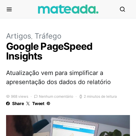
Artigos
Tráfego
Google PageSpeed
Insights
Atualização vem para simplificar a
apresentação dos dados do relatório
968 views
Nenhum comentário
2 minutos de leitura
Share
Tweet