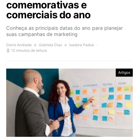
comemorativas e
comerciais do ano
Conheça as principais datas do ano para planejar
suas campanhas de marketing
Denis Andrade
e
Gabriela Dias
e
Isadora Padoa
15 minutos de leitura
Artigos