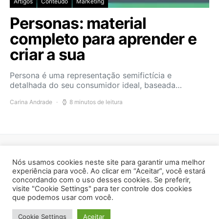
Artigos
Conteúdo
Marketing
Personas: material
completo para aprender e
criar a sua
Persona é uma representação semifictícia e
detalhada do seu consumidor ideal, baseada…
Carina Andrade
8 minutos de leitura
mateada.com
Nós usamos cookies neste site para garantir uma melhor
experiência para você. Ao clicar em “Aceitar”, você estará
concordando com o uso desses cookies. Se preferir,
403
2K
5K
visite "Cookie Settings" para ter controle dos cookies
que podemos usar com você.
Artigos
Política de privacidade
Cookie Settings
Aceitar