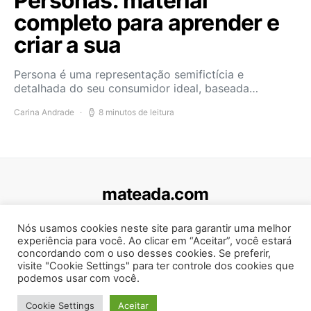
Personas: material
completo para aprender e
criar a sua
Persona é uma representação semifictícia e
detalhada do seu consumidor ideal, baseada…
Carina Andrade
8 minutos de leitura
mateada.com
403
2K
5K
Nós usamos cookies neste site para garantir uma melhor
experiência para você. Ao clicar em “Aceitar”, você estará
concordando com o uso desses cookies. Se preferir,
Artigos
Política de privacidade
visite "Cookie Settings" para ter controle dos cookies que
podemos usar com você.
Mateada Serviços de Internet LTDA © 2011-2025
Cookie Settings
Aceitar