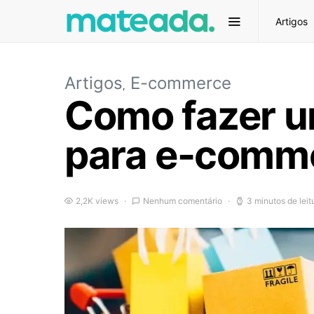
Artigos
Artigos
E-commerce
Como fazer u
para e-comm
2,2K views
Nenhum comentário
3 minutos de leit