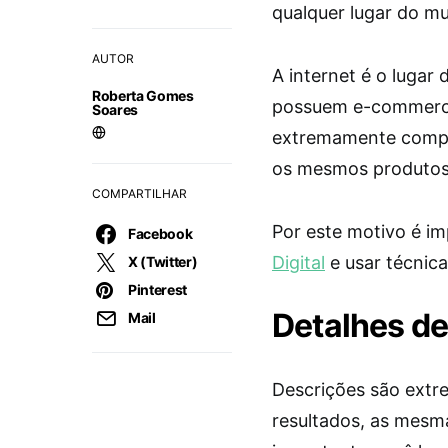
qualquer lugar do m
AUTOR
A internet é o lugar 
Roberta Gomes
possuem e-commerce
Soares
extremamente compet
os mesmos produtos 
COMPARTILHAR
Por este motivo é i
Facebook
Digital
e usar técnica
X (Twitter)
Pinterest
Detalhes d
Mail
Descrições são ext
resultados, as mesm