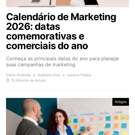
Calendário de Marketing
2026: datas
comemorativas e
comerciais do ano
Conheça as principais datas do ano para planejar
suas campanhas de marketing
Denis Andrade
e
Gabriela Dias
e
Isadora Padoa
15 minutos de leitura
Artigos