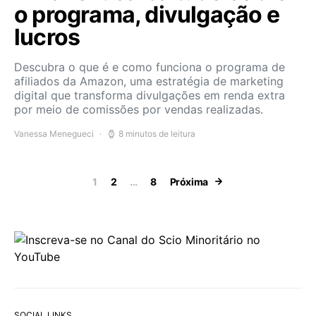
o programa, divulgação e
lucros
Descubra o que é e como funciona o programa de
afiliados da Amazon, uma estratégia de marketing
digital que transforma divulgações em renda extra
por meio de comissões por vendas realizadas.
Vanessa Menegueci
8 minutos de leitura
Paginação de 
1
2
…
8
Próxima
SOCIAL LINKS