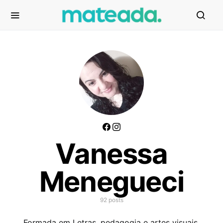
Vanessa
Menegueci
92 posts
Formada em Letras, pedagogia e artes visuais.