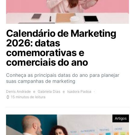
Calendário de Marketing
2026: datas
comemorativas e
comerciais do ano
Conheça as principais datas do ano para planejar
suas campanhas de marketing
Denis Andrade
e
Gabriela Dias
e
Isadora Padoa
15 minutos de leitura
Artigos