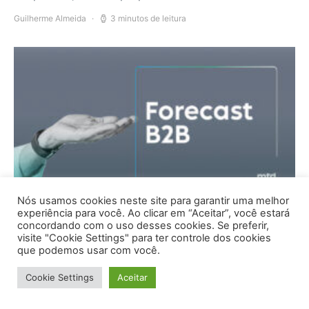
Guilherme Almeida
3 minutos de leitura
Artigos
Métricas
Vendas
Nós usamos cookies neste site para garantir uma melhor
Forecast de vendas B2B:
experiência para você. Ao clicar em “Aceitar”, você estará
concordando com o uso desses cookies. Se preferir,
como prever a receita sem
visite "Cookie Settings" para ter controle dos cookies
que podemos usar com você.
achismo
Cookie Settings
Aceitar
Forecast de vendas B2B é o processo de estimar a
receita futura com base no pipeline,…