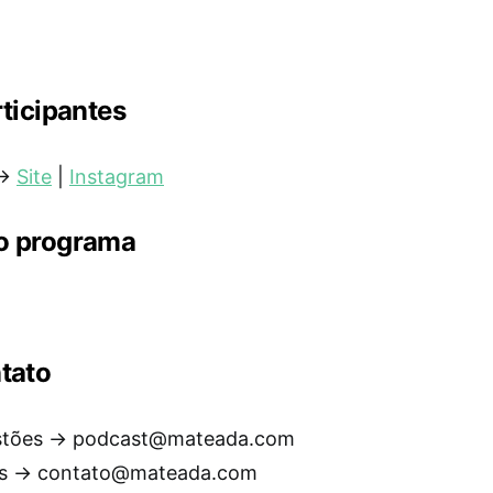
rticipantes
 →
Site
|
Instagram
no programa
tato
stões →
podcast@mateada.com
as →
contato@mateada.com