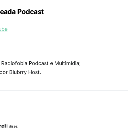
teada Podcast
ube
Radiofobia Podcast e Multimídia;
or Blubrry Host.
elli
disse: