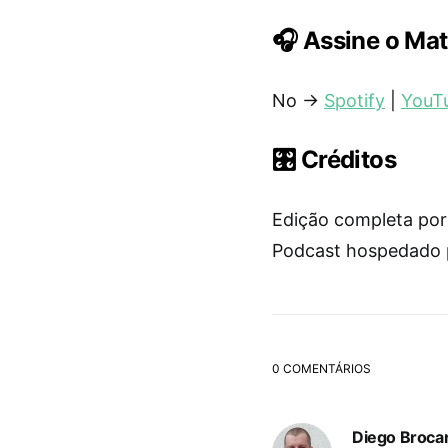
🎧 Assine o Ma
No →
Spotify
|
YouT
🎛️ Créditos
Edição completa por 
Podcast hospedado p
0 COMENTÁRIOS
Diego Brocan