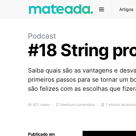
Artigos
Podcast
#18 String pr
Saiba quais são as vantagens e desv
primeiros passos para se tornar um b
são felizes com as escolhas que fize
451 views
Nenhum comentário
1 minuto de leitur
Publicado em