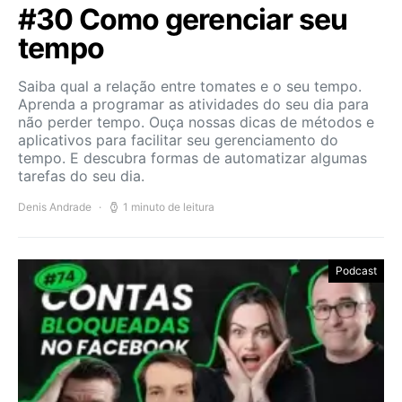
#30 Como gerenciar seu
tempo
Saiba qual a relação entre tomates e o seu tempo.
Aprenda a programar as atividades do seu dia para
não perder tempo. Ouça nossas dicas de métodos e
aplicativos para facilitar seu gerenciamento do
tempo. E descubra formas de automatizar algumas
tarefas do seu dia.
Denis Andrade
1 minuto de leitura
Podcast