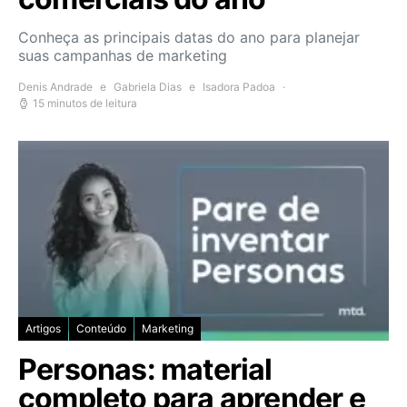
Conheça as principais datas do ano para planejar
suas campanhas de marketing
Denis Andrade
e
Gabriela Dias
e
Isadora Padoa
15 minutos de leitura
Artigos
Conteúdo
Marketing
Personas: material
completo para aprender e