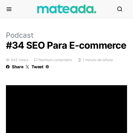
Podcast
#34 SEO Para E-commerce
442 views
Nenhum comentário
1 minuto de leitura
Share
Tweet