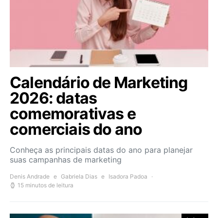
Calendário de Marketing
2026: datas
comemorativas e
comerciais do ano
Conheça as principais datas do ano para planejar
suas campanhas de marketing
Denis Andrade
e
Gabriela Dias
e
Isadora Padoa
15 minutos de leitura