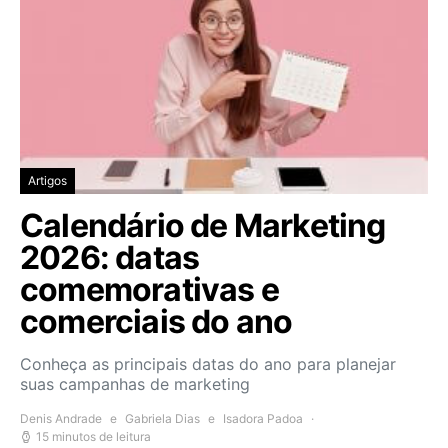
Artigos
Calendário de Marketing
2026: datas
comemorativas e
comerciais do ano
Conheça as principais datas do ano para planejar
suas campanhas de marketing
Denis Andrade
e
Gabriela Dias
e
Isadora Padoa
15 minutos de leitura