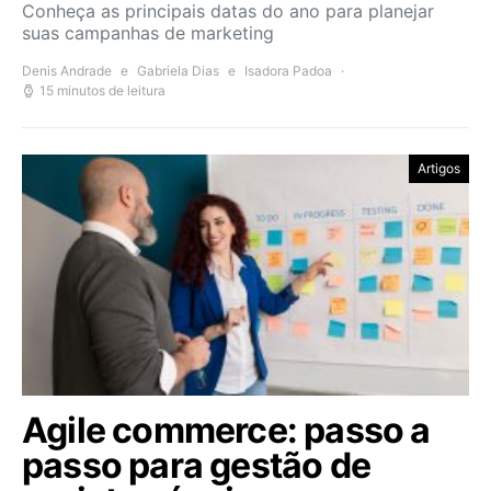
Conheça as principais datas do ano para planejar
suas campanhas de marketing
Denis Andrade
e
Gabriela Dias
e
Isadora Padoa
15 minutos de leitura
Artigos
Agile commerce: passo a
passo para gestão de