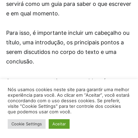
servirá como um guia para saber o que escrever
e em qual momento.
Para isso, é importante incluir um cabeçalho ou
título, uma introdução, os principais pontos a
serem discutidos no corpo do texto e uma
conclusão.
Ao escrever um artigo para um blog, é
Nós usamos cookies neste site para garantir uma melhor
recomendado dividir o texto em subtítulos que
experiência para você. Ao clicar em “Aceitar”, você estará
orientem o leitor sobre o conteúdo de cada
concordando com o uso desses cookies. Se preferir,
visite "Cookie Settings" para ter controle dos cookies
seção. Isso é especialmente útil, pois o leitor
que podemos usar com você.
pode estar interessado especificamente em um
Cookie Settings
Aceitar
tópico em particular, e não em todo o artigo.